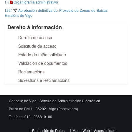
1. /
Organigrama administrativo
126/
Aprobación definitiva do Proxecto de Zonas de Baixas
Emisións de Vigo
Dereito á información
Dereito de acceso
Solicitude de acceso
Estado da miña solicitude
Validación de documentos
Reclamacións
Suxestións e Reclamacións
Concello de Vigo - Servizo de Administración Electrónica
Praza do Rei 1 - 36202 - Vigo (Pontevedra)
Teléfono: 010 - 986810100
Protección de Datos
Mapa Web
Accesibilidade