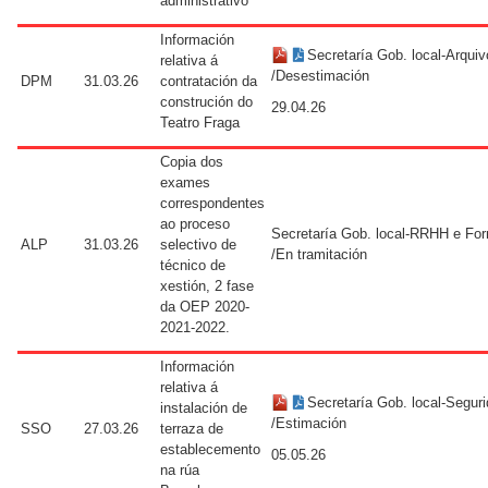
administrativo
Información
Secretaría Gob. local-Arquiv
relativa á
/Desestimación
DPM
31.03.26
contratación da
construción do
29.04.26
Teatro Fraga
Copia dos
exames
correspondentes
ao proceso
Secretaría Gob. local-RRHH e Fo
ALP
31.03.26
selectivo de
/En tramitación
técnico de
xestión, 2 fase
da OEP 2020-
2021-2022.
Información
relativa á
Secretaría Gob. local-Segur
instalación de
/Estimación
SSO
27.03.26
terraza de
establecemento
05.05.26
na rúa