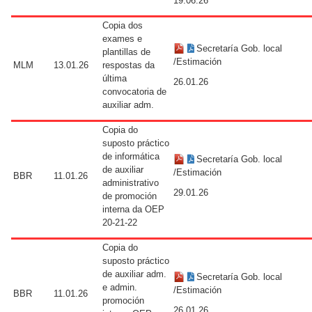
19.06.26
Copia dos
exames e
Secretaría Gob. local
plantillas de
/Estimación
MLM
13.01.26
respostas da
última
26.01.26
convocatoria de
auxiliar adm.
Copia do
suposto práctico
de informática
Secretaría Gob. local
de auxiliar
/Estimación
BBR
11.01.26
administrativo
29.01.26
de promoción
interna da OEP
20-21-22
Copia do
suposto práctico
de auxiliar adm.
Secretaría Gob. local
e admin.
/Estimación
BBR
11.01.26
promoción
26.01.26