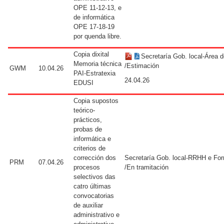
OPE 11-12-13, e
de informática
OPE 17-18-19
por quenda libre.
Copia dixital
Secretaría Gob. local-Área 
Memoria técnica
/Estimación
GWM
10.04.26
PAI-Estratexia
24.04.26
EDUSI
Copia supostos
teórico-
prácticos,
probas de
informática e
criterios de
corrección dos
Secretaría Gob. local-RRHH e Fo
PRM
07.04.26
procesos
/En tramitación
selectivos das
catro últimas
convocatorias
de auxiliar
administrativo e