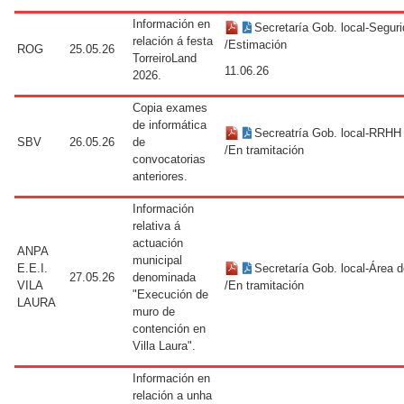
Información en
Secretaría Gob. local-Segur
relación á festa
/Estimación
ROG
25.05.26
TorreiroLand
11.06.26
2026.
Copia exames
de informática
Secreatría Gob. local-RRHH
SBV
26.05.26
de
/En tramitación
convocatorias
anteriores.
Información
relativa á
actuación
ANPA
municipal
E.E.I.
Secretaría Gob. local-Área 
27.05.26
denominada
VILA
/En tramitación
"Execución de
LAURA
muro de
contención en
Villa Laura".
Información en
relación a unha