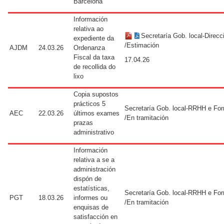
Barcelona
Información
relativa ao
Secretaría Gob. local-Direcc
expediente da
/Estimación
AJDM
24.03.26
Ordenanza
Fiscal da taxa
17.04.26
de recollida do
lixo
Copia supostos
prácticos 5
Secretaría Gob. local-RRHH e Fo
AEC
22.03.26
últimos exames
/En tramitación
prazas
administrativo
Información
relativa a se a
administración
dispón de
estatísticas,
Secretaría Gob. local-RRHH e Fo
PGT
18.03.26
informes ou
/En tramitación
enquisas de
satisfacción en