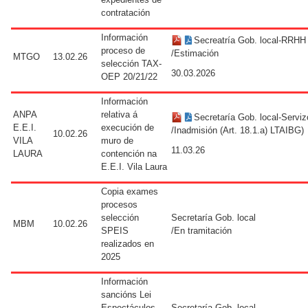
contratación
Información
Secreatría Gob. local-RRHH
proceso de
/Estimación
MTGO
13.02.26
selección TAX-
30.03.2026
OEP 20/21/22
Información
ANPA
relativa á
Secretaría Gob. local-Serviz
E.E.I.
execución de
/Inadmisión (Art. 18.1.a) LTAIBG)
10.02.26
VILA
muro de
11.03.26
LAURA
contención na
E.E.I. Vila Laura
Copia exames
procesos
selección
Secretaría Gob. local
MBM
10.02.26
SPEIS
/En tramitación
realizados en
2025
Información
sancións Lei
Espectáculos
Secretaría Gob. local