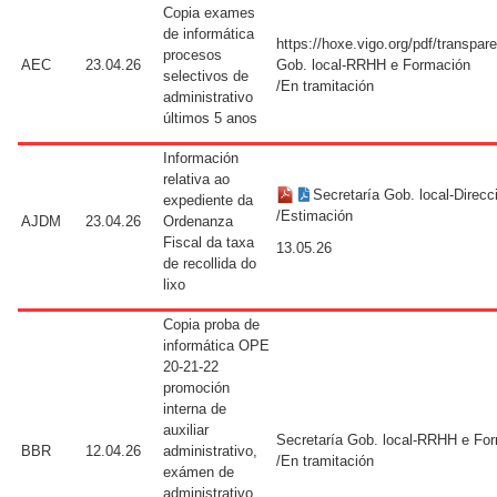
Copia exames
de informática
https://hoxe.vigo.org/pdf/transpa
procesos
AEC
23.04.26
Gob. local-RRHH e Formación
selectivos de
/En tramitación
administrativo
últimos 5 anos
Información
relativa ao
Secretaría Gob. local-Direcc
expediente da
/Estimación
AJDM
23.04.26
Ordenanza
Fiscal da taxa
13.05.26
de recollida do
lixo
Copia proba de
informática OPE
20-21-22
promoción
interna de
auxiliar
Secretaría Gob. local-RRHH e Fo
BBR
12.04.26
administrativo,
/En tramitación
exámen de
administrativo