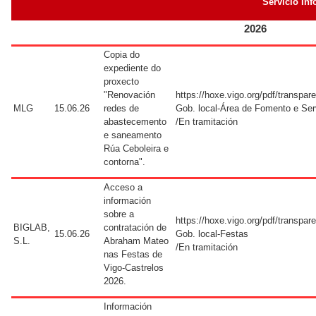
Servicio In
2026
Copia do
expediente do
proxecto
"Renovación
https://hoxe.vigo.org/pdf/transpa
MLG
15.06.26
redes de
Gob. local-Área de Fomento e Ser
abastecemento
/En tramitación
e saneamento
Rúa Ceboleira e
contorna".
Acceso a
información
sobre a
https://hoxe.vigo.org/pdf/transpa
BIGLAB,
contratación de
15.06.26
Gob. local-Festas
S.L.
Abraham Mateo
/En tramitación
nas Festas de
Vigo-Castrelos
2026.
Información