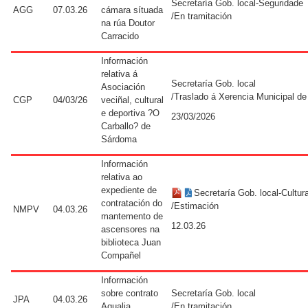
Secretaría Gob. local-Seguridade
AGG
07.03.26
cámara sítuada
/En tramitación
na rúa Doutor
Carracido
Información
relativa á
Secretaría Gob. local
Asociación
/Traslado á Xerencia Municipal d
CGP
04/03/26
veciñal, cultural
e deportiva ?O
23/03/2026
Carballo? de
Sárdoma
Información
relativa ao
expediente de
Secretaría Gob. local-Cultur
contratación do
/Estimación
NMPV
04.03.26
mantemento de
12.03.26
ascensores na
biblioteca Juan
Compañel
Información
sobre contrato
Secretaría Gob. local
JPA
04.03.26
Aqualia
/En tramitación