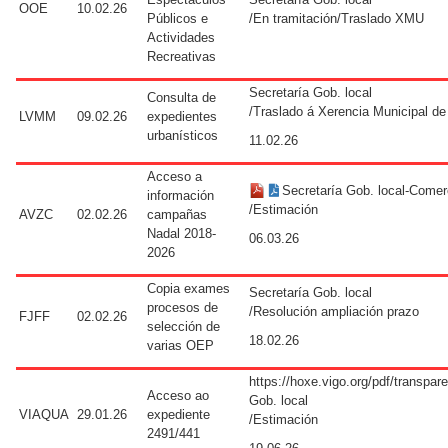
OOE
10.02.26
Públicos e
/En tramitación/Traslado XMU
Actividades
Recreativas
Secretaría Gob. local
Consulta de
/Traslado á Xerencia Municipal d
LVMM
09.02.26
expedientes
urbanísticos
11.02.26
Acceso a
Secretaría Gob. local-Comer
información
/Estimación
AVZC
02.02.26
campañas
Nadal 2018-
06.03.26
2026
Copia exames
Secretaría Gob. local
procesos de
/Resolución ampliación prazo
FJFF
02.02.26
selección de
18.02.26
varias OEP
https://hoxe.vigo.org/pdf/transpa
Acceso ao
Gob. local
VIAQUA
29.01.26
expediente
/Estimación
2491/441