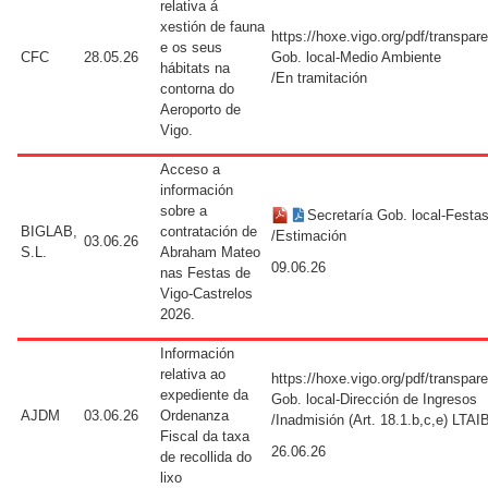
relativa á
xestión de fauna
https://hoxe.vigo.org/pdf/transpa
e os seus
CFC
28.05.26
Gob. local-Medio Ambiente
hábitats na
/En tramitación
contorna do
Aeroporto de
Vigo.
Acceso a
información
sobre a
Secretaría Gob. local-Festa
BIGLAB,
contratación de
/Estimación
03.06.26
S.L.
Abraham Mateo
09.06.26
nas Festas de
Vigo-Castrelos
2026.
Información
relativa ao
https://hoxe.vigo.org/pdf/transpa
expediente da
Gob. local-Dirección de Ingresos
AJDM
03.06.26
Ordenanza
/Inadmisión (Art. 18.1.b,c,e) LTAI
Fiscal da taxa
26.06.26
de recollida do
lixo