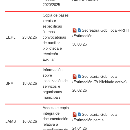
2020/2025
Copia de bases
xerais e
específicas
Secreatría Gob. local-RRHH
últimas
/Estimación
EEPL
23.02.26
convocatorias
de auxiliar
30.03.26
biblioteca e
técnico/a
auxiliar
Información
sobre
Secretaría Gob. local
localización de
/Estimación (Publicidade activa)
BFM
18.02.26
servizos e
20.02.26
organismos
municipais
Acceso e copia
íntegra de
Secretaría Gob. local
documentación
/Estimación parcial
JAMB
16.02.26
relativa a
24.04.26
expedientes de