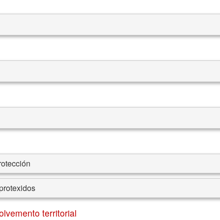
rotección
protexidos
olvemento territorial