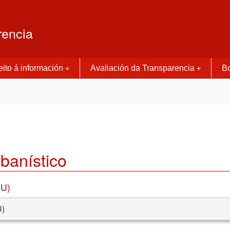
rencia
ito á información
Avaliación da Transparencia
Bo
+
+
banístico
OU)
U)