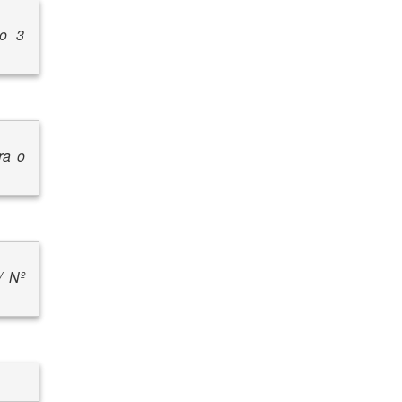
ao 3
ra o
/ Nº